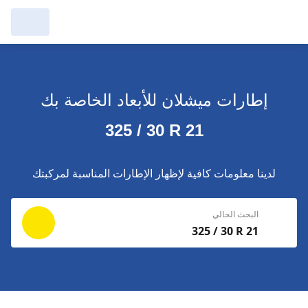
مرآبي :
عرض التُجار من حولك
إطارات ميشلان للأبعاد الخاصة بك
إجراء بحث جديد
إجراء بحث جديد
325 / 30 R 21
حذف
البحث للإكمال
لدينا معلومات كافية لإظهار الإطارات المناسبة لمركبتك
البحث الحالي
325 / 30 R 21