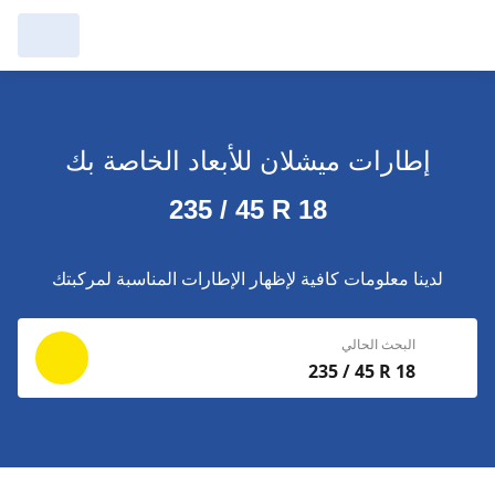
مرآبي :
عرض التُجار من حولك
إطارات ميشلان للأبعاد الخاصة بك
إجراء بحث جديد
إجراء بحث جديد
235 / 45 R 18
حذف
البحث للإكمال
لدينا معلومات كافية لإظهار الإطارات المناسبة لمركبتك
البحث الحالي
235 / 45 R 18