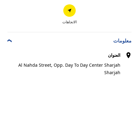
الاتجاهات
اتصال
الاتجاهات
معلومات
Certified Center
العنوان
Al Nahda Street, Opp. Day To Day Center Sharjah
مركز فيرست فيو لخدمات الإطارات
7
Sharjah
طريق الدوحة ، بالقرب من مستشفى زليخة ، القصيص
1.51 km
، دبي ، الإمارات العربية المتحدة
دبي
Best in stock
التاجر المفضل
اتصال
الموقع
الاتجاهات
أحجز
الإلكتروني