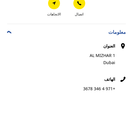
اتصال
الاتجاهات
اتصال
الاتجاهات
FASTFIT-SHARJAH-AL DORRA
7
معلومات
Al Aweer Industrial Area - 37 36a St
1.6 km
Sharjah
العنوان
AL MIZHAR 1
Dubai
اتصال
الاتجاهات
الهاتف
+971 4 346 3678
شارع دمشق
8
Damascus Street
1.63 km
دبي