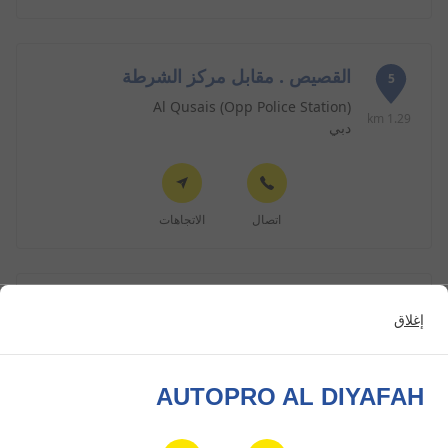
القصيص . مقابل مركز الشرطة
5
Al Qusais (Opp Police Station)
1.29 km
دبي
اتصال
الاتجاهات
القصيص . شارع عمان
6
إغلاق
Amman St. Qasais
1.36 km
دبي
AUTOPRO AL DIYAFAH