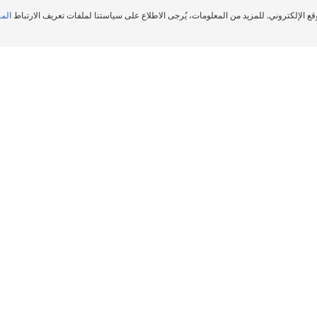
قع الإلكتروني. للمزيد من المعلومات، يُرجى الاطلاع على سياستنا لملفات تعريف الارتباط
المز
تجار معتمدين
وكلاء إطارات سيارة في AL AWIR RD. (ENOC) ALONG DUBAI HATTA ROAD OPPOSITE DRAGON MART, Dubai
وكلاء إطارات سيارة من ميشلان
لوكلاء
المساعدة والنصيحة
حديد مواقع تجار إطارات
ضمان الإطارات
لسيارات
الأخبار
يانات توزيع مجموعة ميشلان
اتصل بنا