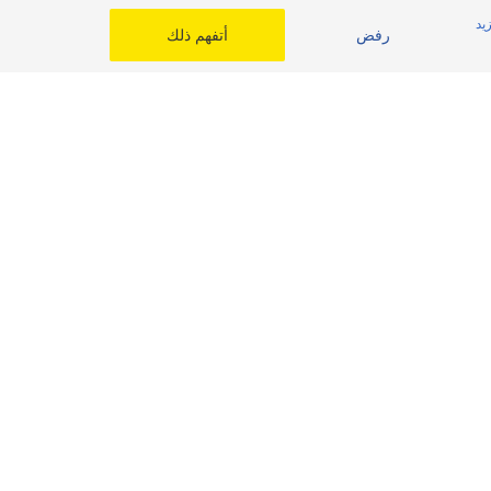
يد
رفض
أتفهم ذلك
Autopro AL NAHDA
اختر بلدك
المملكة العربية السعودية
مصر
الشرق الأوسط