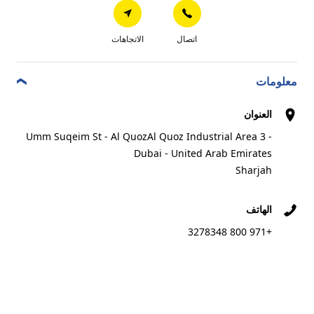
شارع الخان
اتصال
الاتجاهات
7
Al Khan Street
3.87 km
الشارقة
معلومات
العنوان
Umm Suqeim St - Al QuozAl Quoz Industrial Area 3 -
اتصال
الاتجاهات
Dubai - United Arab Emirates
Sharjah
LORD LAND
8
الهاتف
Industrial Area 8, Al Nahda
+971 800 3278348
4.34 km
Sharjah
التاجر المفضل