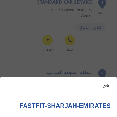
STANDARD CAR SERVICE
5
262, Sheikh Zayed Road
3.6 km
Ajman
التاجر المفضل
اتصال
الاتجاهات
منطقة الصجعة الصناعية
6
Saja Industrial Area
3.7 km
إغلاق
الشارقة
FASTFIT-SHARJAH-EMIRATES
اتصال
الاتجاهات