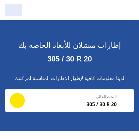
مرآبي :
عرض التُجار من حولك
إطارات ميشلان للأبعاد الخاصة بك
إجراء بحث جديد
إجراء بحث جديد
305 / 30 R 20
حذف
البحث للإكمال
لدينا معلومات كافية لإظهار الإطارات المناسبة لمركبتك
البحث الحالي
305 / 30 R 20