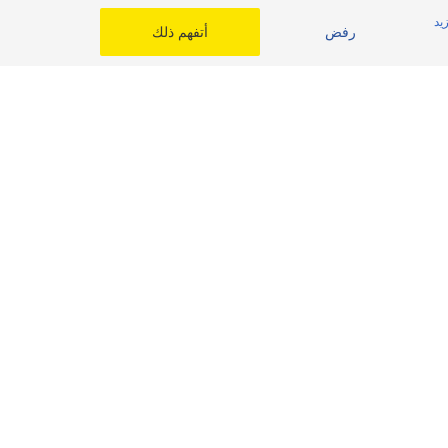
يد
رفض
أتفهم ذلك
Top Line
اختر بلدك
المملكة العربية السعودية
مصر
الشرق الأوسط