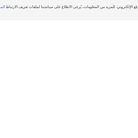
قع الإلكتروني. للمزيد من المعلومات، يُرجى الاطلاع على سياستنا لملفات تعريف الارتباط
المز
تجار معتمدين
وكلاء إطارات سيارة في Suhaim Bin Hamad, Doha
وكلاء إطارات سيارة من ميشلان
لوكلاء
المساعدة والنصيحة
حديد مواقع تجار إطارات
ضمان الإطارات
لسيارات
الأخبار
يانات توزيع مجموعة ميشلان
اتصل بنا