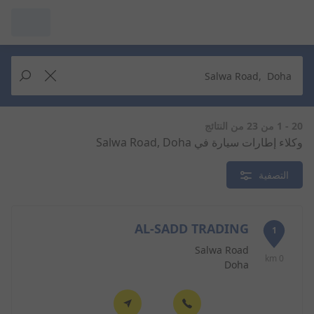
مرآبي :
عرض التُجار من حولك
إجراء بحث جديد
إجراء بحث جديد
20 - 1 من 23 من النتائج
وكلاء إطارات سيارة في Salwa Road, Doha
حذف
البحث للإكمال
التصفية
AL-SADD TRADING
1
Salwa Road
0 km
Doha