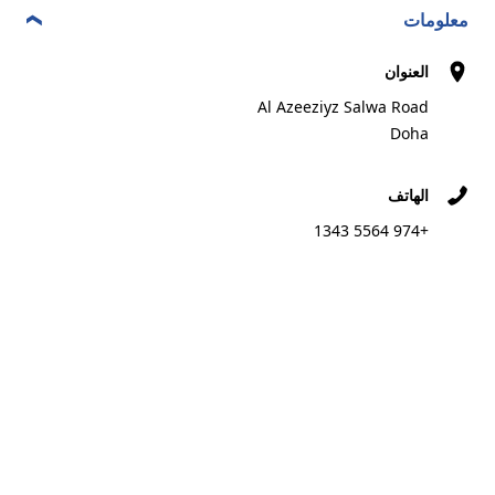
معلومات
اتصال
الاتجاهات
العنوان
Al Azeeziyz Salwa Road
Doha
SULTAN TYRE
8
Salwa Road
الهاتف
1.61 km
Doha
+974 5564 1343
التاجر المفضل
اتصال
الاتجاهات
AL-SAADA
9
Salwa Road