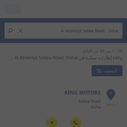
مرآبي :
عرض التُجار من حولك
إجراء بحث جديد
إجراء بحث جديد
20 - 1 من 20 من النتائج
وكلاء إطارات سيارة في Al Azeeziyz Salwa Road, Doha
حذف
البحث للإكمال
التصفية
KING MOTORS
1
Salwa Road
0 km
Doha