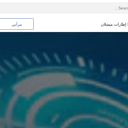
ا إطارات ميشلان
مرآبي