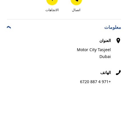
اتصال
الاتجاهات
Best in stock
التاجر المفضل
معلومات
اتصال
الموقع
الاتجاهات
أحجز
العنوان
الإلكتروني
Motor City Tasjeel
Dubai
AUTOPRO NADD SHAMMA
7
الهاتف
SHIEKH ZAYED RD. NEXT TO DUBAI INTERNET
4.61 km
+971 4 887 6720
CITY METRO STATION (EPPCO)
Dubai
اتصال
الاتجاهات