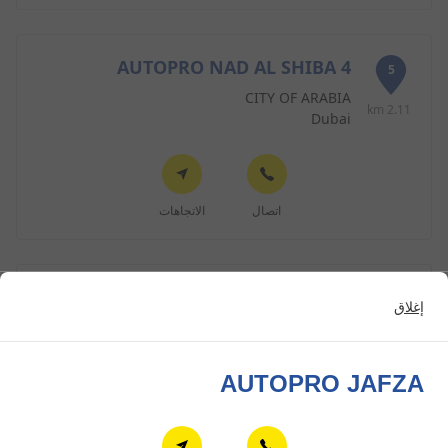
AUTOPRO NAD AL SHIBA 4
5
CITY OF ARABIA
2.11 km
Dubai
اتصال
الاتجاهات
إغلاق
Certified Center
تايربلاس فرع سفير
6
AUTOPRO JAFZA
رأس الخور - شارع المنامة الصناعية الأولى ، بناية بن
2.93 km
سيفان راك ، معرض 1 - AE-DU - الإمارات العربية
المتحدة
دبي