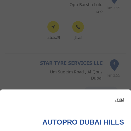
Opp Barsha Lulu
3.15 km
دبي
اتصال
الاتجاهات
STAR TYRE SERVICES LLC
6
Um Suqeim Road , Al Qouz
3.55 km
Dubai
التاجر المفضل
إغلاق
اتصال
الاتجاهات
AUTOPRO DUBAI HILLS