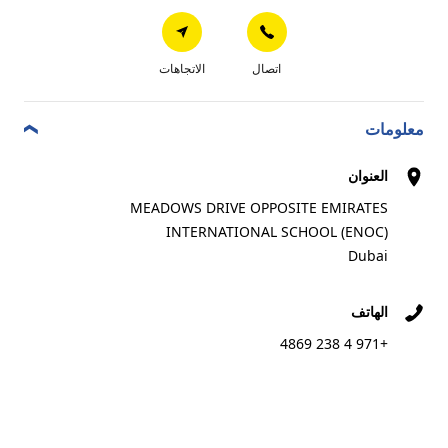
SKS STAR
7
Umm Suqeim St - Al Quozal Quoz Industrial
اتصال
الاتجاهات
3.69 km
Area 3,
Dubai
معلومات
التاجر المفضل
العنوان
MEADOWS DRIVE OPPOSITE EMIRATES
INTERNATIONAL SCHOOL (ENOC)
اتصال
الاتجاهات
Dubai
الهاتف
AUTOPRO AL BARSHA
8
+971 4 238 4869
CAIRO ST. BEHIND AL SHABAB SPORTS CLUB
3.94 km
(ENOC)
Dubai