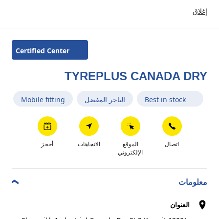
إغلاق
اتصال
الاتجاهات
Certified Center
HARMAN INTERNATIONAL GEN
3
TYREPLUS CANADA DRY
Abdul Aziz Fahad Almusaed St.
0.42 km
Shuwaikh Kuwait
Best in stock
التاجر المفضل
Mobile fitting
التاجر المفضل
اتصال
الموقع
الاتجاهات
أحجز
اتصال
الاتجاهات
الإلكتروني
معلومات
JAWHAR & MOZAFFAR
4
TRADING(SHUWAIKH)
العنوان
0.46 km