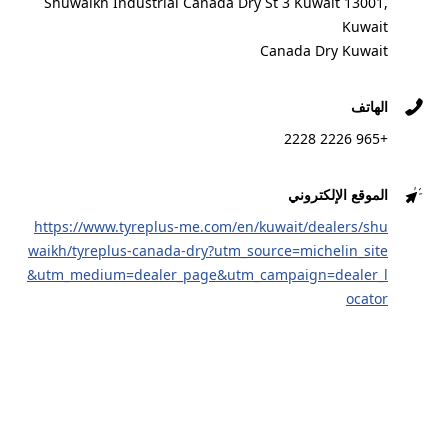
Shuwaikh Industrial Canada Dry St 3 Kuwait 13001,
Abdul Aziz Fahad Almusaed St.
Shuwaikh Kuwait
Kuwait
Canada Dry Kuwait
التاجر المفضل
الهاتف
+965 2226 2228
اتصال
الاتجاهات
الموقع الإلكتروني
https://www.tyreplus-me.com/en/kuwait/dealers/shu
HUNTER TYRES ENGINEERING
5
waikh/tyreplus-canada-dry?utm_source=michelin_site
CENTER CO.
&utm_medium=dealer_page&utm_campaign=dealer_l
0.54 km
Abdul Aziz Fahad Almusaed St.
ocator
Shuwaikh Kuwait
التاجر المفضل