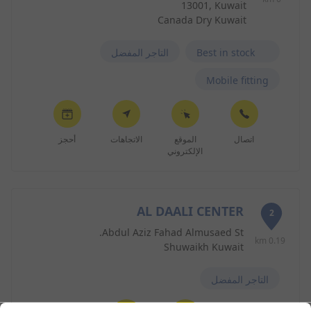
13001, Kuwait
Canada Dry Kuwait
Best in stock
التاجر المفضل
Mobile fitting
اتصال
الموقع
الاتجاهات
أحجز
الإلكتروني
AL DAALI CENTER
2
Abdul Aziz Fahad Almusaed St.
0.19 km
Shuwaikh Kuwait
التاجر المفضل