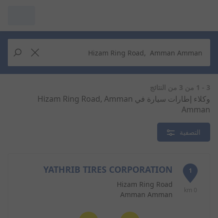
مرآبي :
عرض التُجار من حولك
إجراء بحث جديد
إجراء بحث جديد
3 - 1 من 3 من النتائج
وكلاء إطارات سيارة في Hizam Ring Road, Amman
Amman
حذف
البحث للإكمال
التصفية
YATHRIB TIRES CORPORATION
1
Hizam Ring Road
0 km
Amman Amman