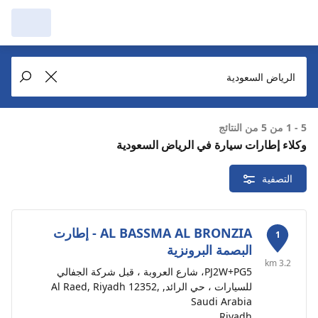
مرآبي :
عرض التُجار من حولك
إجراء بحث جديد
إجراء بحث جديد
5 - 1 من 5 من النتائج
وكلاء إطارات سيارة في الرياض السعودية
الرياض السعودية
5 التُجار من
التصفية
حذف
حولك
AL BASSMA AL BRONZIA - إطارت
1
البصمة البرونزية
3.2 km
PJ2W+PG5، شارع العروبة ، قبل شركة الجفالي
للسيارات ، حي الرائد, Al Raed, Riyadh 12352,
Saudi Arabia
Riyadh