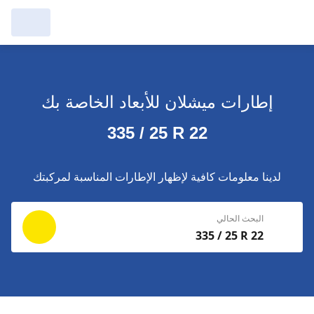
مرآبي :
عرض التُجار من حولك
إطارات ميشلان للأبعاد الخاصة بك
إجراء بحث جديد
إجراء بحث جديد
335 / 25 R 22
حذف
البحث للإكمال
لدينا معلومات كافية لإظهار الإطارات المناسبة لمركبتك
البحث الحالي
335 / 25 R 22