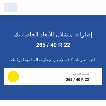
مرآبي :
عرض التُجار من حولك
إطارات ميشلان للأبعاد الخاصة بك
إجراء بحث جديد
إجراء بحث جديد
265 / 40 R 22
حذف
البحث للإكمال
لدينا معلومات كافية لإظهار الإطارات المناسبة لمركبتك
البحث الحالي
265 / 40 R 22