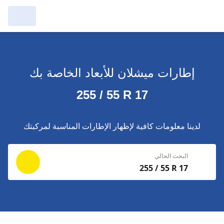
مرآبي :
عرض التُجار من حولك
إطارات ميشلان للأبعاد الخاصة بك
إجراء بحث جديد
إجراء بحث جديد
255 / 55 R 17
حذف
البحث للإكمال
لدينا معلومات كافية لإظهار الإطارات المناسبة لمركبتك
البحث الحالي
255 / 55 R 17