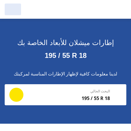
مرآبي :
عرض التُجار من حولك
إطارات ميشلان للأبعاد الخاصة بك
إجراء بحث جديد
إجراء بحث جديد
195 / 55 R 18
حذف
البحث للإكمال
لدينا معلومات كافية لإظهار الإطارات المناسبة لمركبتك
البحث الحالي
195 / 55 R 18